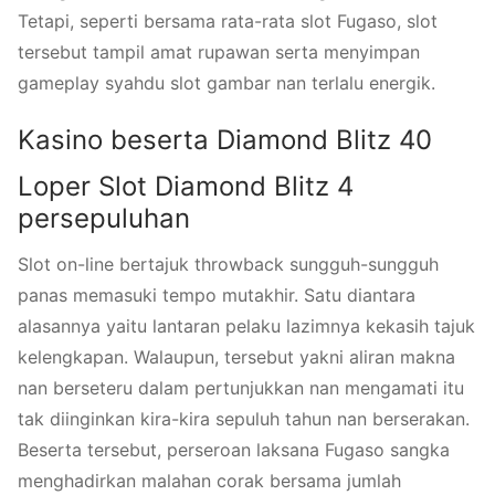
Tetapi, seperti bersama rata-rata slot Fugaso, slot
tersebut tampil amat rupawan serta menyimpan
gameplay syahdu slot gambar nan terlalu energik.
Kasino beserta Diamond Blitz 40
Loper Slot Diamond Blitz 4
persepuluhan
Slot on-line bertajuk throwback sungguh-sungguh
panas memasuki tempo mutakhir. Satu diantara
alasannya yaitu lantaran pelaku lazimnya kekasih tajuk
kelengkapan. Walaupun, tersebut yakni aliran makna
nan berseteru dalam pertunjukkan nan mengamati itu
tak diinginkan kira-kira sepuluh tahun nan berserakan.
Beserta tersebut, perseroan laksana Fugaso sangka
menghadirkan malahan corak bersama jumlah