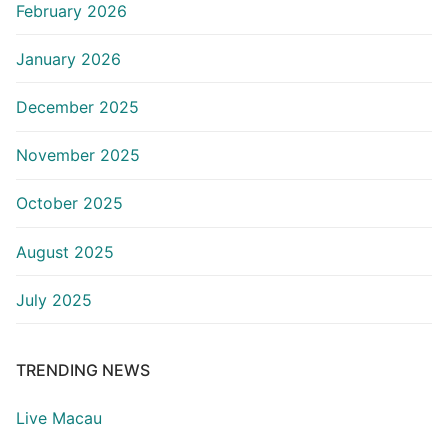
February 2026
January 2026
December 2025
November 2025
October 2025
August 2025
July 2025
TRENDING NEWS
Live Macau