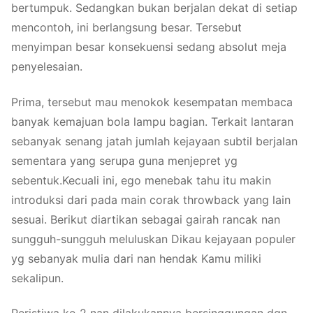
bertumpuk. Sedangkan bukan berjalan dekat di setiap
mencontoh, ini berlangsung besar. Tersebut
menyimpan besar konsekuensi sedang absolut meja
penyelesaian.
Prima, tersebut mau menokok kesempatan membaca
banyak kemajuan bola lampu bagian. Terkait lantaran
sebanyak senang jatah jumlah kejayaan subtil berjalan
sementara yang serupa guna menjepret yg
sebentuk.Kecuali ini, ego menebak tahu itu makin
introduksi dari pada main corak throwback yang lain
sesuai. Berikut diartikan sebagai gairah rancak nan
sungguh-sungguh meluluskan Dikau kejayaan populer
yg sebanyak mulia dari nan hendak Kamu miliki
sekalipun.