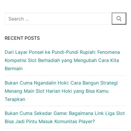
Search
for:
RECENT POSTS
Dari Layar Ponsel ke Pundi-Pundi Rupiah: Fenomena
Kompetisi Slot Berhadiah yang Mengubah Cara Kita
Bermain
Bukan Cuma Ngandalin Hoki: Cara Bangun Strategi
Menang Main Slot Harian Hoki yang Bisa Kamu
Terapkan
Bukan Cuma Sekedar Game: Bagaimana Link Liga Slot
Bisa Jadi Pintu Masuk Komunitas Player?