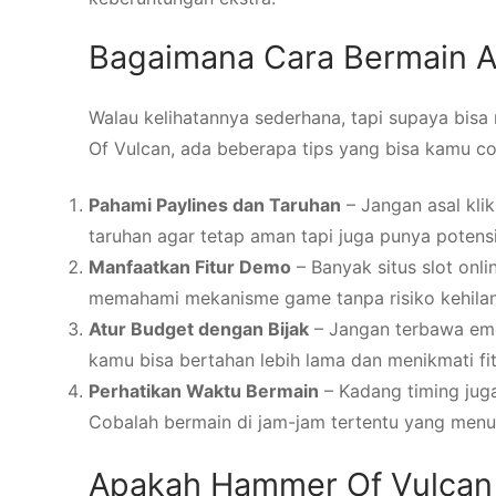
Bagaimana Cara Bermain A
Walau kelihatannya sederhana, tapi supaya bi
Of Vulcan, ada beberapa tips yang bisa kamu co
Pahami Paylines dan Taruhan
– Jangan asal klik
taruhan agar tetap aman tapi juga punya poten
Manfaatkan Fitur Demo
– Banyak situs slot onl
memahami mekanisme game tanpa risiko kehilan
Atur Budget dengan Bijak
– Jangan terbawa emo
kamu bisa bertahan lebih lama dan menikmati fi
Perhatikan Waktu Bermain
– Kadang timing juga
Cobalah bermain di jam-jam tertentu yang menu
Apakah Hammer Of Vulcan