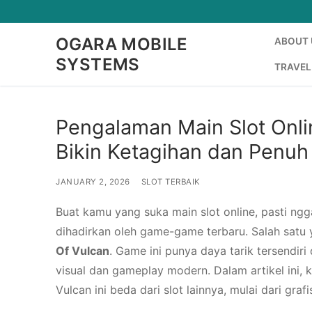
Skip
to
OGARA MOBILE
ABOUT 
content
SYSTEMS
TRAVEL
Pengalaman Main Slot Onl
Bikin Ketagihan dan Penuh
JANUARY 2, 2026
SLOT TERBAIK
Buat kamu yang suka main slot online, pasti ngg
dihadirkan oleh game-game terbaru. Salah satu 
Of Vulcan
. Game ini punya daya tarik tersendi
visual dan gameplay modern. Dalam artikel ini, 
Vulcan ini beda dari slot lainnya, mulai dari gra