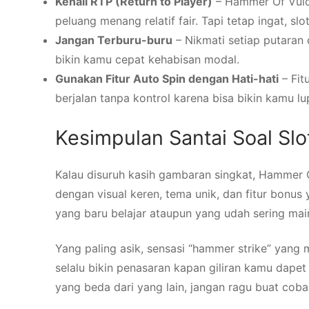
Kenali RTP (Return to Player)
– Hammer Of Vulca
peluang menang relatif fair. Tapi tetap ingat, s
Jangan Terburu-buru
– Nikmati setiap putaran
bikin kamu cepat kehabisan modal.
Gunakan Fitur Auto Spin dengan Hati-hati
– Fit
berjalan tanpa kontrol karena bisa bikin kamu l
Kesimpulan Santai Soal Sl
Kalau disuruh kasih gambaran singkat, Hammer O
dengan visual keren, tema unik, dan fitur bonu
yang baru belajar ataupun yang udah sering main
Yang paling asik, sensasi “hammer strike” yan
selalu bikin penasaran kapan giliran kamu dapet 
yang beda dari yang lain, jangan ragu buat cob