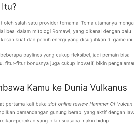
Itu?
at oleh salah satu provider ternama. Tema utamanya menga
dai besi dalam mitologi Romawi, yang dikenal dengan palu
 kesan kuat dan penuh energi yang disuguhkan di game ini.
beberapa paylines yang cukup fleksibel, jadi pemain bisa
u, fitur-fitur bonusnya juga cukup inovatif, bikin pengalama
mbawa Kamu ke Dunia Vulkanus
aat pertama kali buka
slot online review Hammer Of Vulcan
mpilkan pemandangan gunung berapi yang aktif dengan lav
cikan-percikan yang bikin suasana makin hidup.