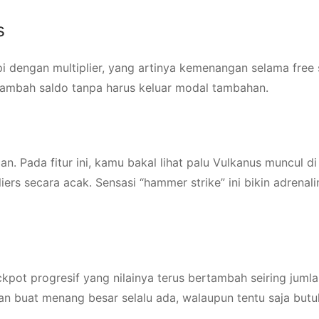
s
i dengan multiplier, yang artinya kemenangan selama free 
 nambah saldo tanpa harus keluar modal tambahan.
n. Pada fitur ini, kamu bakal lihat palu Vulkanus muncul di
rs secara acak. Sensasi “hammer strike” ini bikin adrenali
ckpot progresif yang nilainya terus bertambah seiring juml
tan buat menang besar selalu ada, walaupun tentu saja butu